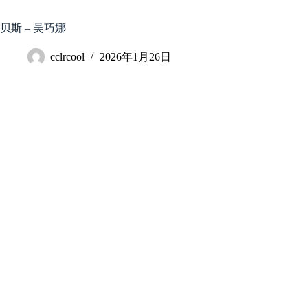
跳
至
贝斯 – 吴巧娜
内
容
cclrcool
2026年1月26日