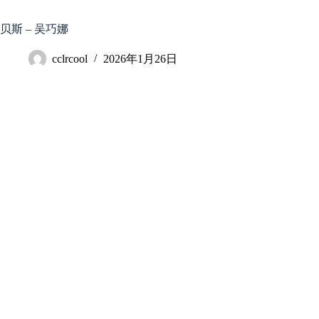
跳
至
贝斯 – 吴巧娜
内
容
cclrcool
2026年1月26日