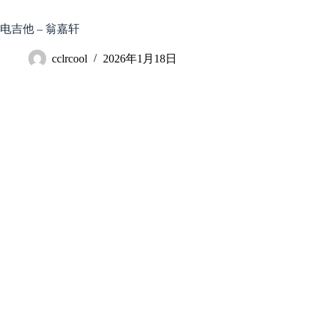
跳
至
电吉他 – 翁嘉轩
内
容
cclrcool
2026年1月18日