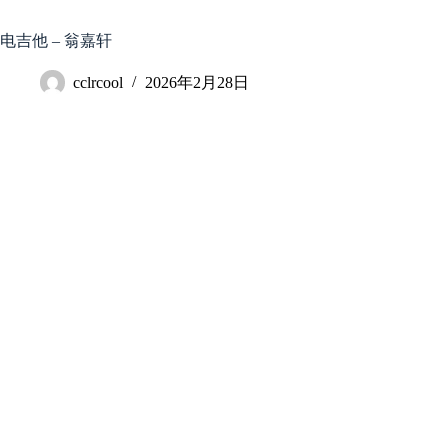
跳
至
电吉他 – 翁嘉轩
内
容
cclrcool
2026年2月28日