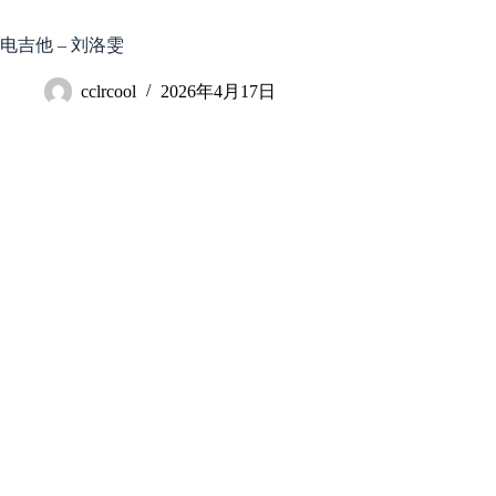
跳
至
电吉他 – 刘洛雯
内
容
cclrcool
2026年4月17日