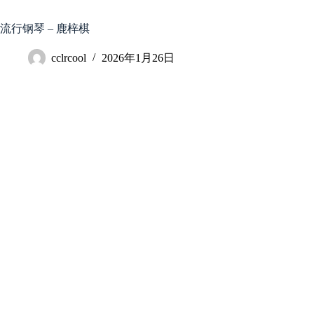
跳
至
流行钢琴 – 鹿梓棋
内
容
cclrcool
2026年1月26日