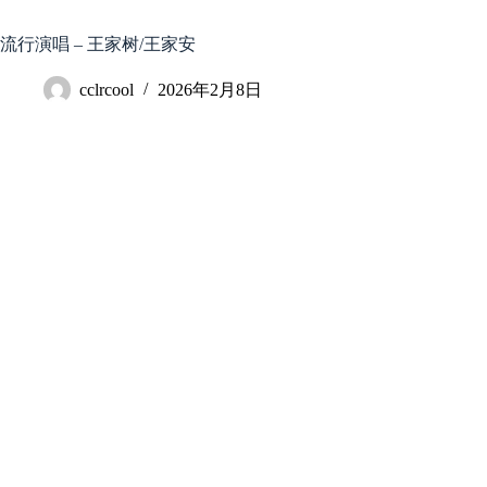
跳
至
流行演唱 – 王家树/王家安
内
容
cclrcool
2026年2月8日