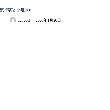
跳
至
流行演唱 小组课10
内
容
cclrcool
2026年1月26日