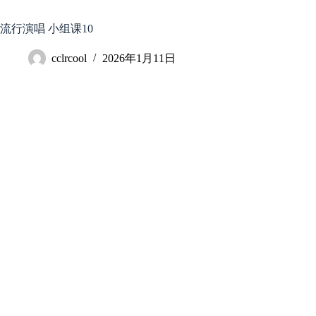
跳
至
流行演唱 小组课10
内
容
cclrcool
2026年1月11日