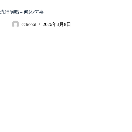
跳
至
流行演唱 – 何沐/何嘉
内
容
cclrcool
2026年3月8日