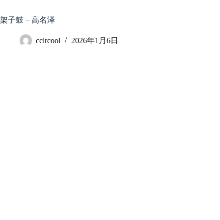
跳
至
架子鼓 – 高名泽
内
容
cclrcool
2026年1月6日