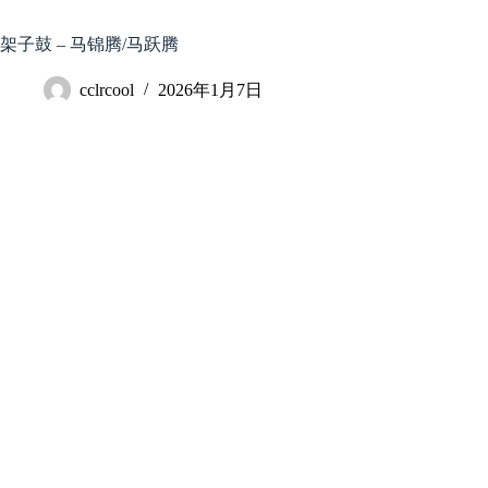
跳
至
架子鼓 – 马锦腾/马跃腾
内
容
cclrcool
2026年1月7日