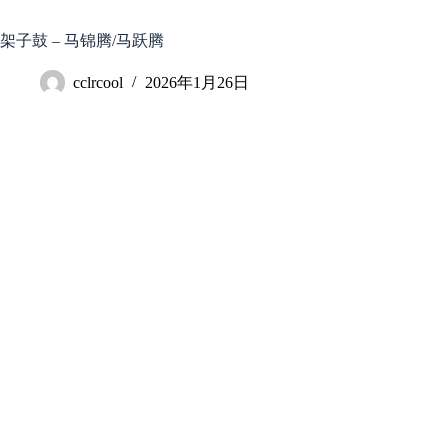
跳
至
架子鼓 – 马锦腾/马跃腾
内
容
cclrcool
2026年1月26日