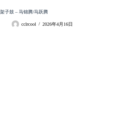
跳
至
架子鼓 – 马锦腾/马跃腾
内
容
cclrcool
2026年4月16日