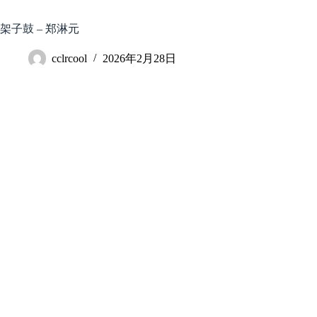
跳
至
架子鼓 – 郑淋元
内
容
cclrcool
2026年2月28日