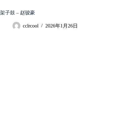
跳
至
架子鼓 – 赵骏豪
内
容
cclrcool
2026年1月26日