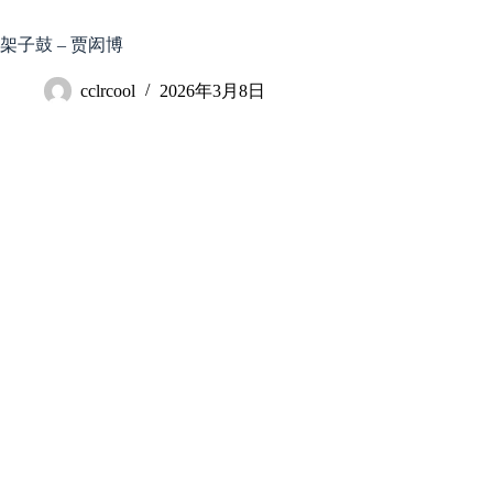
跳
至
架子鼓 – 贾闳博
内
容
cclrcool
2026年3月8日