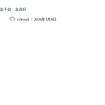
跳
至
架子鼓 – 袁鼎轩
内
容
cclrcool
2026年3月8日