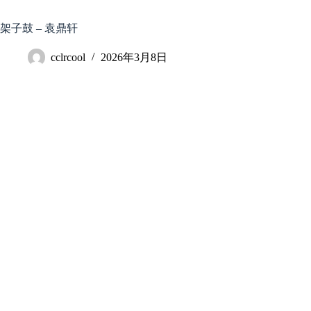
跳
至
架子鼓 – 袁鼎轩
内
容
cclrcool
2026年3月8日