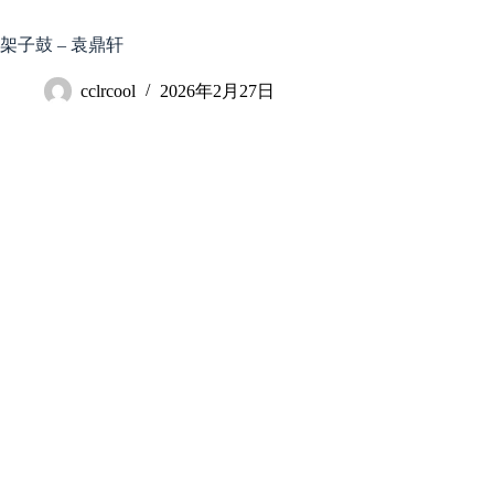
跳
至
架子鼓 – 袁鼎轩
内
容
cclrcool
2026年2月27日