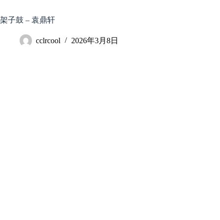
跳
至
架子鼓 – 袁鼎轩
内
容
cclrcool
2026年3月8日