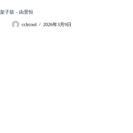
跳
至
架子鼓 – 由景恒
内
容
cclrcool
2026年3月9日