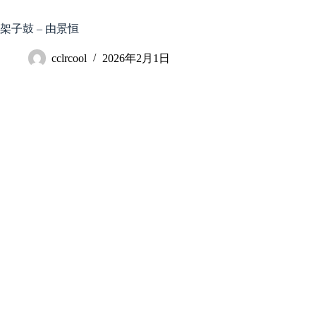
跳
至
架子鼓 – 由景恒
内
容
cclrcool
2026年2月1日