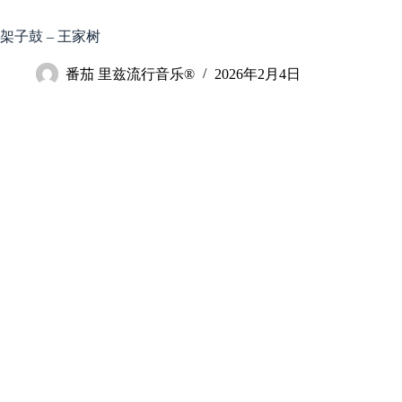
跳
至
架子鼓 – 王家树
内
容
番茄 里兹流行音乐®
2026年2月4日