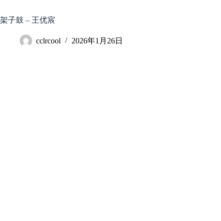
跳
至
架子鼓 – 王优宸
内
容
cclrcool
2026年1月26日