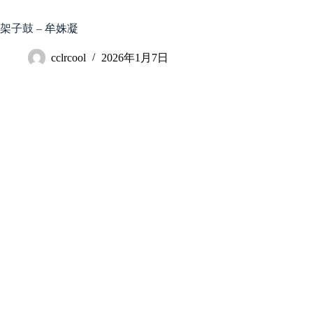
跳
至
架子鼓 – 牟姝凝
内
容
cclrcool
2026年1月7日