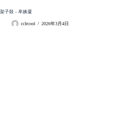
跳
至
架子鼓 – 牟姝凝
内
容
cclrcool
2026年3月4日