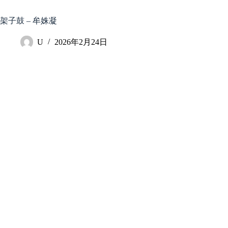
跳
至
架子鼓 – 牟姝凝
内
容
U
2026年2月24日