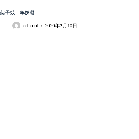
跳
至
架子鼓 – 牟姝凝
内
容
cclrcool
2026年2月10日