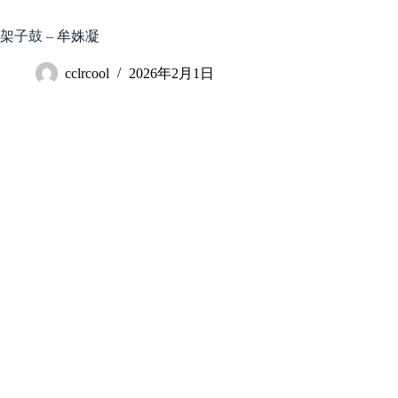
跳
至
架子鼓 – 牟姝凝
内
容
cclrcool
2026年2月1日