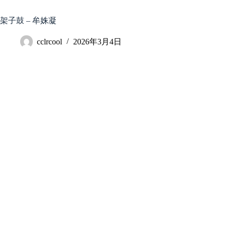
跳
至
架子鼓 – 牟姝凝
内
容
cclrcool
2026年3月4日