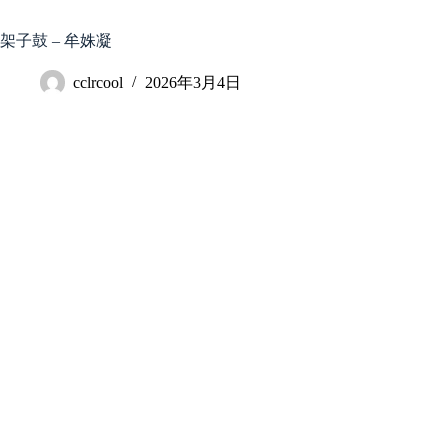
跳
至
架子鼓 – 牟姝凝
内
容
cclrcool
2026年3月4日