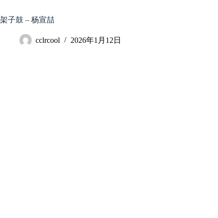
跳
至
架子鼓 – 杨宣喆
内
容
cclrcool
2026年1月12日