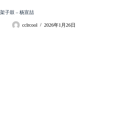
跳
至
架子鼓 – 杨宣喆
内
容
cclrcool
2026年1月26日