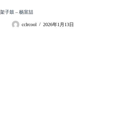
跳
至
架子鼓 – 杨宣喆
内
容
cclrcool
2026年1月13日