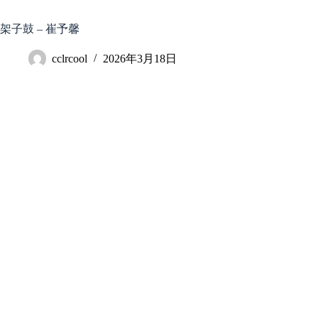
跳
至
架子鼓 – 崔予馨
内
容
cclrcool
2026年3月18日