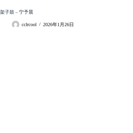
跳
至
架子鼓 – 宁予晨
内
容
cclrcool
2026年1月26日