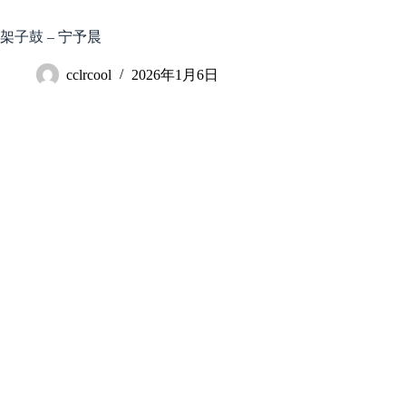
跳
至
架子鼓 – 宁予晨
内
容
cclrcool
2026年1月6日