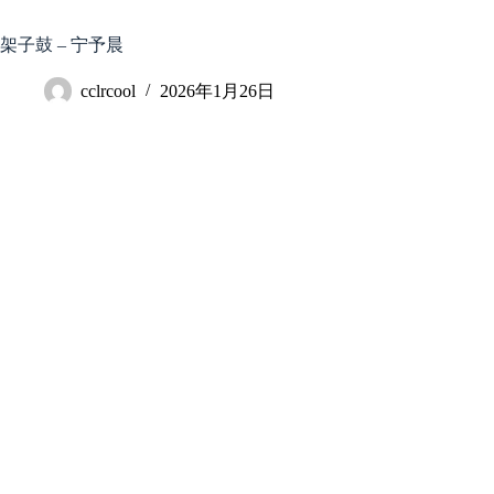
跳
至
架子鼓 – 宁予晨
内
容
cclrcool
2026年1月26日