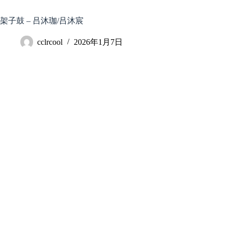
跳
至
架子鼓 – 吕沐珈/吕沐宸
内
容
cclrcool
2026年1月7日