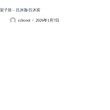
跳
至
架子鼓 – 吕沐珈/吕沐宸
内
容
cclrcool
2026年1月7日