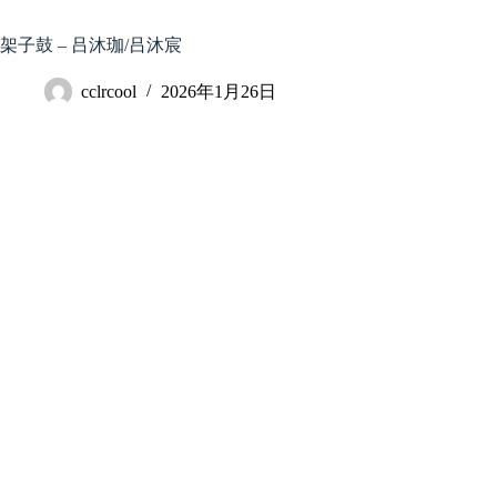
跳
至
架子鼓 – 吕沐珈/吕沐宸
内
容
cclrcool
2026年1月26日