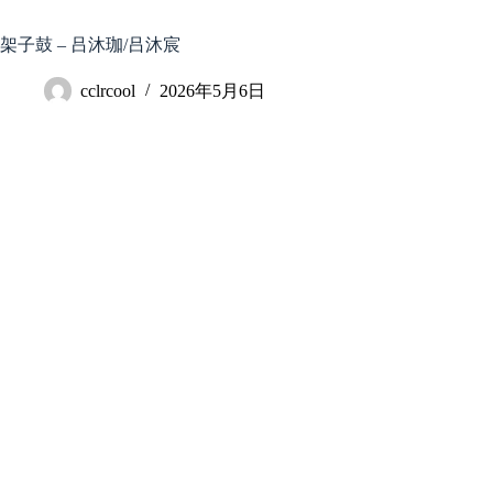
跳
至
架子鼓 – 吕沐珈/吕沐宸
内
容
cclrcool
2026年5月6日