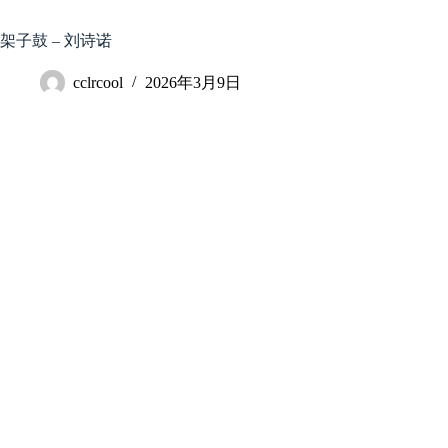
跳
至
架子鼓 – 刘诗诺
内
容
cclrcool
2026年3月9日