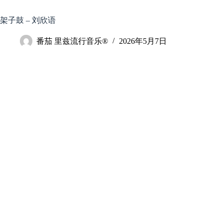
跳
至
架子鼓 – 刘欣语
内
容
番茄 里兹流行音乐®
2026年5月7日