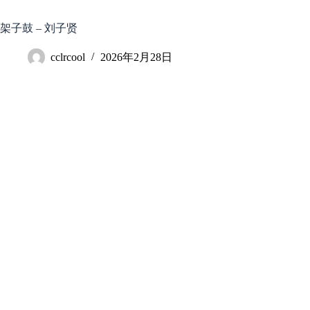
跳
至
架子鼓 – 刘子贤
内
容
cclrcool
2026年2月28日