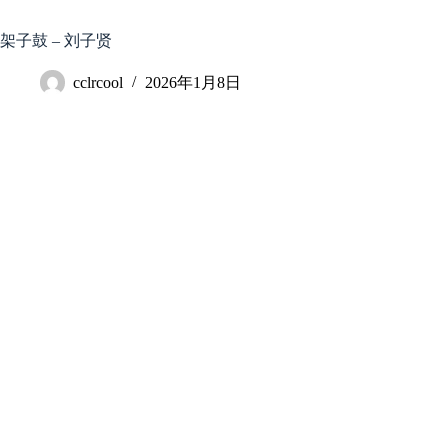
跳
至
架子鼓 – 刘子贤
内
容
cclrcool
2026年1月8日