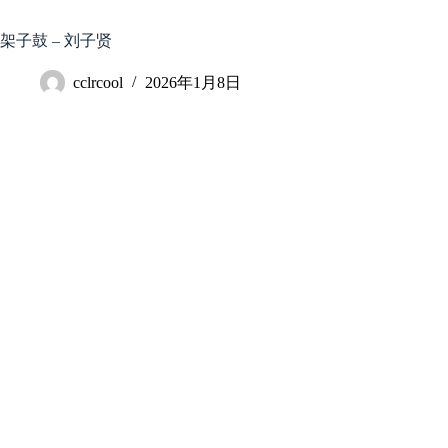
跳
至
架子鼓 – 刘子贤
内
容
cclrcool
2026年1月8日