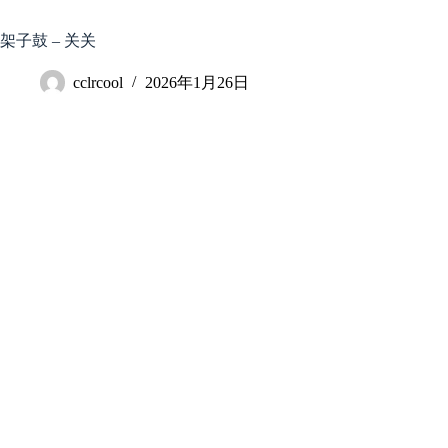
跳
至
架子鼓 – 关关
内
容
cclrcool
2026年1月26日