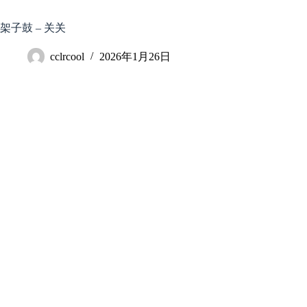
跳
至
架子鼓 – 关关
内
容
cclrcool
2026年1月26日